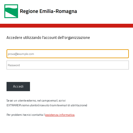
Accedere utilizzando l'account dell'organizzazione
Accedi
Se sei un utente esterno, nel campo email, scrivi
EXTRARER\
nome utente
(ricevuto tramite email di abilitazione)
Per problemi tecnici contatta l’
assistenza informatica
.