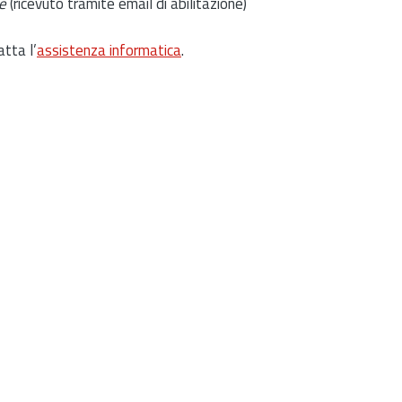
e
(ricevuto tramite email di abilitazione)
atta l’
assistenza informatica
.