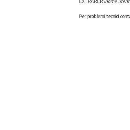
EXTRARER\
nome utent
Per problemi tecnici cont