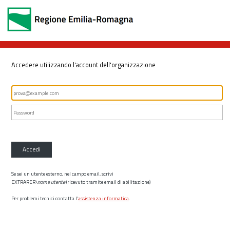
Accedere utilizzando l'account dell'organizzazione
Accedi
Se sei un utente esterno, nel campo email, scrivi
EXTRARER\
nome utente
(ricevuto tramite email di abilitazione)
Per problemi tecnici contatta l’
assistenza informatica
.