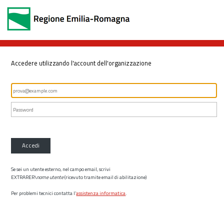
Accedere utilizzando l'account dell'organizzazione
Accedi
Se sei un utente esterno, nel campo email, scrivi
EXTRARER\
nome utente
(ricevuto tramite email di abilitazione)
Per problemi tecnici contatta l’
assistenza informatica
.