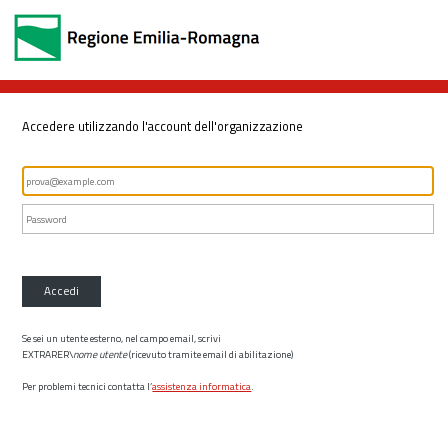
Accedere utilizzando l'account dell'organizzazione
Accedi
Se sei un utente esterno, nel campo email, scrivi
EXTRARER\
nome utente
(ricevuto tramite email di abilitazione)
Per problemi tecnici contatta l’
assistenza informatica
.