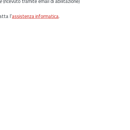
e
(ricevuto tramite email di abilitazione)
atta l’
assistenza informatica
.