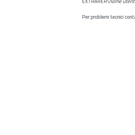
EXTRARER\
nome utent
Per problemi tecnici cont