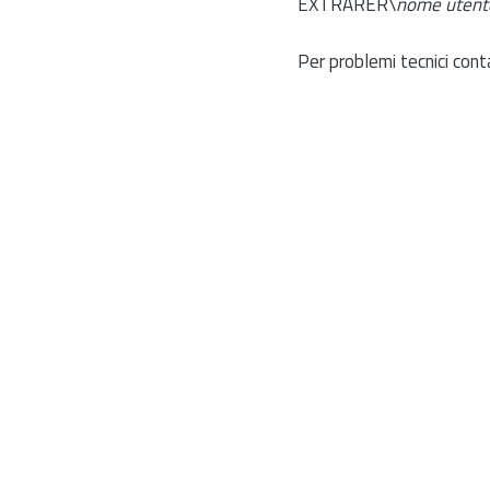
EXTRARER\
nome utent
Per problemi tecnici cont