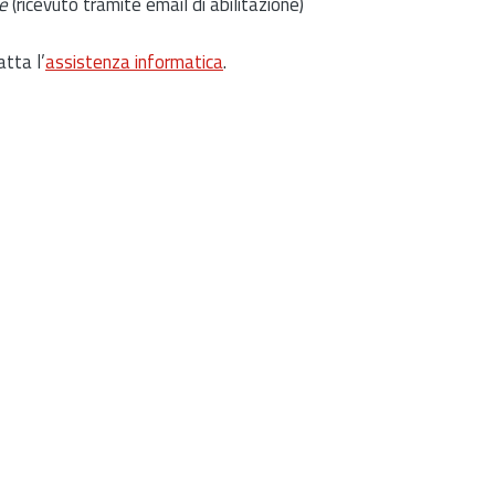
e
(ricevuto tramite email di abilitazione)
atta l’
assistenza informatica
.