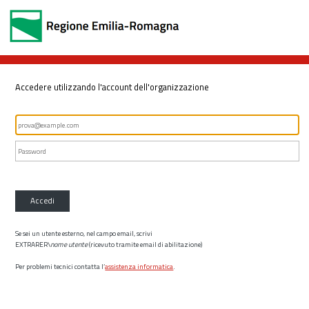
Accedere utilizzando l'account dell'organizzazione
Accedi
Se sei un utente esterno, nel campo email, scrivi
EXTRARER\
nome utente
(ricevuto tramite email di abilitazione)
Per problemi tecnici contatta l’
assistenza informatica
.