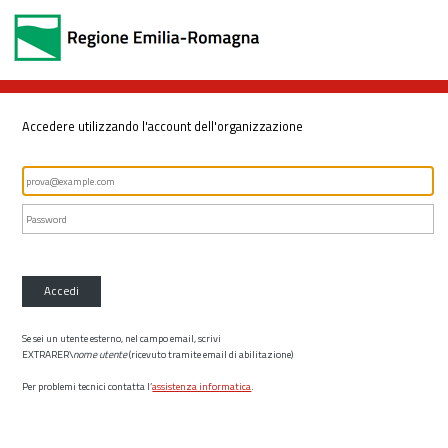
Accedere utilizzando l'account dell'organizzazione
Accedi
Se sei un utente esterno, nel campo email, scrivi
EXTRARER\
nome utente
(ricevuto tramite email di abilitazione)
Per problemi tecnici contatta l’
assistenza informatica
.