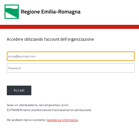
Accedere utilizzando l'account dell'organizzazione
Accedi
Se sei un utente esterno, nel campo email, scrivi
EXTRARER\
nome utente
(ricevuto tramite email di abilitazione)
Per problemi tecnici contatta l’
assistenza informatica
.