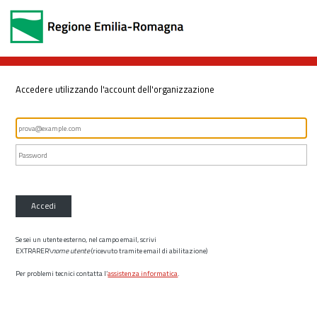
Accedere utilizzando l'account dell'organizzazione
Accedi
Se sei un utente esterno, nel campo email, scrivi
EXTRARER\
nome utente
(ricevuto tramite email di abilitazione)
Per problemi tecnici contatta l’
assistenza informatica
.