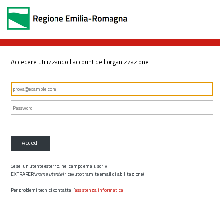
Accedere utilizzando l'account dell'organizzazione
Accedi
Se sei un utente esterno, nel campo email, scrivi
EXTRARER\
nome utente
(ricevuto tramite email di abilitazione)
Per problemi tecnici contatta l’
assistenza informatica
.