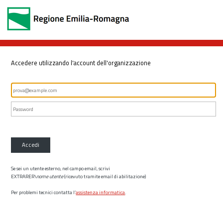
Accedere utilizzando l'account dell'organizzazione
Accedi
Se sei un utente esterno, nel campo email, scrivi
EXTRARER\
nome utente
(ricevuto tramite email di abilitazione)
Per problemi tecnici contatta l’
assistenza informatica
.