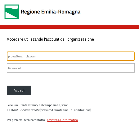
Accedere utilizzando l'account dell'organizzazione
Accedi
Se sei un utente esterno, nel campo email, scrivi
EXTRARER\
nome utente
(ricevuto tramite email di abilitazione)
Per problemi tecnici contatta l’
assistenza informatica
.