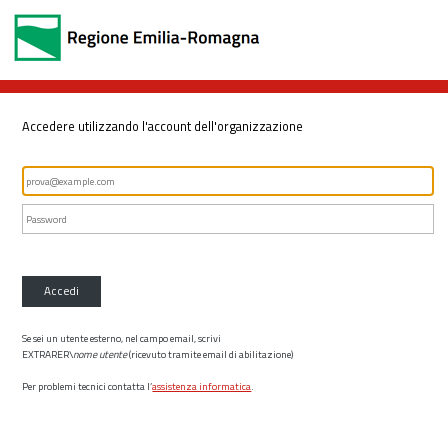
Accedere utilizzando l'account dell'organizzazione
Accedi
Se sei un utente esterno, nel campo email, scrivi
EXTRARER\
nome utente
(ricevuto tramite email di abilitazione)
Per problemi tecnici contatta l’
assistenza informatica
.