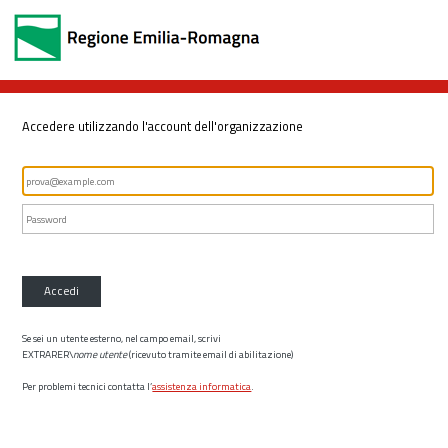
Accedere utilizzando l'account dell'organizzazione
Accedi
Se sei un utente esterno, nel campo email, scrivi
EXTRARER\
nome utente
(ricevuto tramite email di abilitazione)
Per problemi tecnici contatta l’
assistenza informatica
.