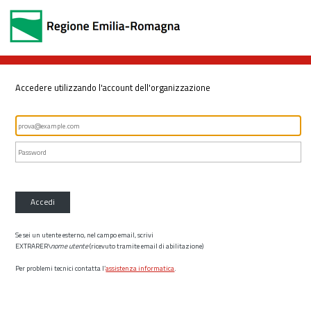
Accedere utilizzando l'account dell'organizzazione
Accedi
Se sei un utente esterno, nel campo email, scrivi
EXTRARER\
nome utente
(ricevuto tramite email di abilitazione)
Per problemi tecnici contatta l’
assistenza informatica
.