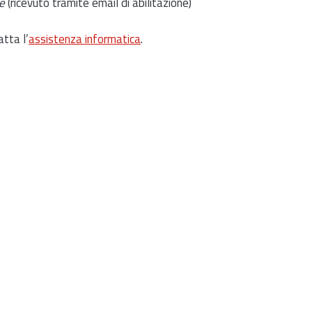
e
(ricevuto tramite email di abilitazione)
atta l’
assistenza informatica
.