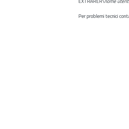
EXTRARER\
nome utent
Per problemi tecnici cont