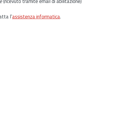
e
(ricevuto tramite email di abilitazione)
atta l’
assistenza informatica
.