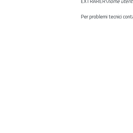
EXTRARER\
nome utent
Per problemi tecnici cont