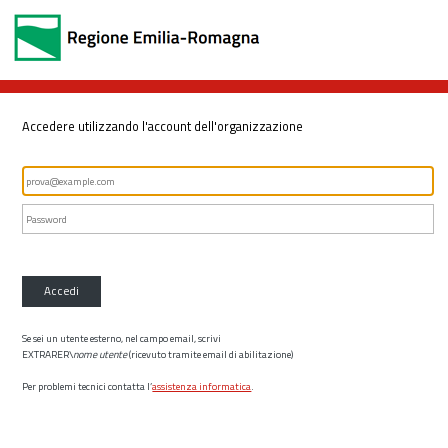
Accedere utilizzando l'account dell'organizzazione
Accedi
Se sei un utente esterno, nel campo email, scrivi
EXTRARER\
nome utente
(ricevuto tramite email di abilitazione)
Per problemi tecnici contatta l’
assistenza informatica
.