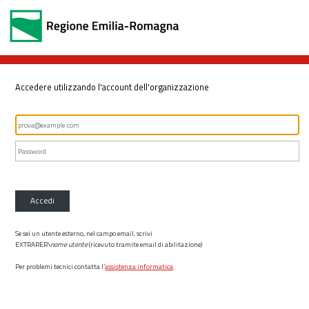
Accedere utilizzando l'account dell'organizzazione
Accedi
Se sei un utente esterno, nel campo email, scrivi
EXTRARER\
nome utente
(ricevuto tramite email di abilitazione)
Per problemi tecnici contatta l’
assistenza informatica
.