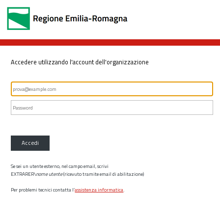
Accedere utilizzando l'account dell'organizzazione
Accedi
Se sei un utente esterno, nel campo email, scrivi
EXTRARER\
nome utente
(ricevuto tramite email di abilitazione)
Per problemi tecnici contatta l’
assistenza informatica
.