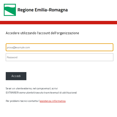
Accedere utilizzando l'account dell'organizzazione
Accedi
Se sei un utente esterno, nel campo email, scrivi
EXTRARER\
nome utente
(ricevuto tramite email di abilitazione)
Per problemi tecnici contatta l’
assistenza informatica
.