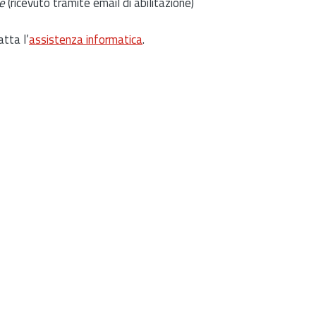
e
(ricevuto tramite email di abilitazione)
atta l’
assistenza informatica
.