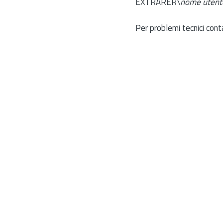
EXTRARER\
nome utent
Per problemi tecnici cont