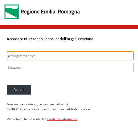
Accedere utilizzando l'account dell'organizzazione
Accedi
Se sei un utente esterno, nel campo email, scrivi
EXTRARER\
nome utente
(ricevuto tramite email di abilitazione)
Per problemi tecnici contatta l’
assistenza informatica
.