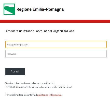
Accedere utilizzando l'account dell'organizzazione
Accedi
Se sei un utente esterno, nel campo email, scrivi
EXTRARER\
nome utente
(ricevuto tramite email di abilitazione)
Per problemi tecnici contatta l’
assistenza informatica
.