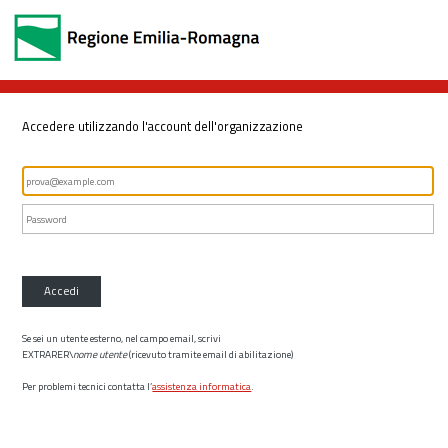
Accedere utilizzando l'account dell'organizzazione
Accedi
Se sei un utente esterno, nel campo email, scrivi
EXTRARER\
nome utente
(ricevuto tramite email di abilitazione)
Per problemi tecnici contatta l’
assistenza informatica
.