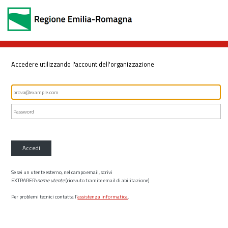
Accedere utilizzando l'account dell'organizzazione
Accedi
Se sei un utente esterno, nel campo email, scrivi
EXTRARER\
nome utente
(ricevuto tramite email di abilitazione)
Per problemi tecnici contatta l’
assistenza informatica
.