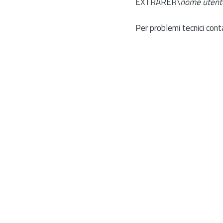
EXTRARER\
nome utent
Per problemi tecnici cont