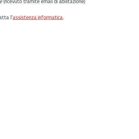
e
(ricevuto tramite email di abilitazione)
atta l’
assistenza informatica
.