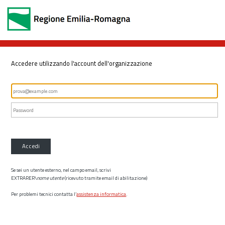
Accedere utilizzando l'account dell'organizzazione
Accedi
Se sei un utente esterno, nel campo email, scrivi
EXTRARER\
nome utente
(ricevuto tramite email di abilitazione)
Per problemi tecnici contatta l’
assistenza informatica
.