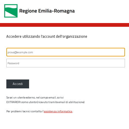
Accedere utilizzando l'account dell'organizzazione
Accedi
Se sei un utente esterno, nel campo email, scrivi
EXTRARER\
nome utente
(ricevuto tramite email di abilitazione)
Per problemi tecnici contatta l’
assistenza informatica
.