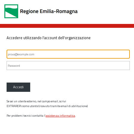
Accedere utilizzando l'account dell'organizzazione
Accedi
Se sei un utente esterno, nel campo email, scrivi
EXTRARER\
nome utente
(ricevuto tramite email di abilitazione)
Per problemi tecnici contatta l’
assistenza informatica
.