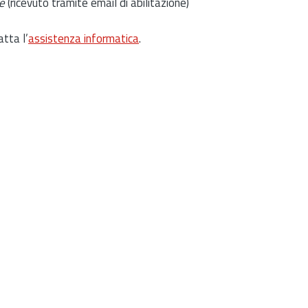
e
(ricevuto tramite email di abilitazione)
atta l’
assistenza informatica
.