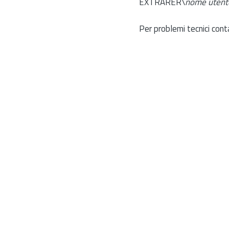
EXTRARER\
nome utent
Per problemi tecnici cont