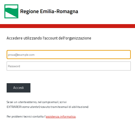
Accedere utilizzando l'account dell'organizzazione
Accedi
Se sei un utente esterno, nel campo email, scrivi
EXTRARER\
nome utente
(ricevuto tramite email di abilitazione)
Per problemi tecnici contatta l’
assistenza informatica
.