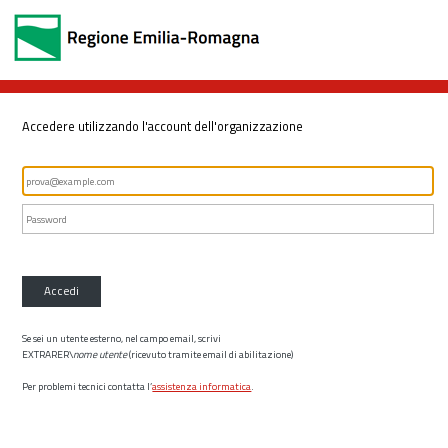
Accedere utilizzando l'account dell'organizzazione
Accedi
Se sei un utente esterno, nel campo email, scrivi
EXTRARER\
nome utente
(ricevuto tramite email di abilitazione)
Per problemi tecnici contatta l’
assistenza informatica
.