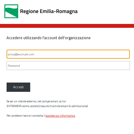
Accedere utilizzando l'account dell'organizzazione
Accedi
Se sei un utente esterno, nel campo email, scrivi
EXTRARER\
nome utente
(ricevuto tramite email di abilitazione)
Per problemi tecnici contatta l’
assistenza informatica
.