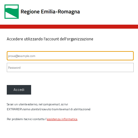
Accedere utilizzando l'account dell'organizzazione
Accedi
Se sei un utente esterno, nel campo email, scrivi
EXTRARER\
nome utente
(ricevuto tramite email di abilitazione)
Per problemi tecnici contatta l’
assistenza informatica
.