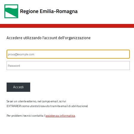
Accedere utilizzando l'account dell'organizzazione
Accedi
Se sei un utente esterno, nel campo email, scrivi
EXTRARER\
nome utente
(ricevuto tramite email di abilitazione)
Per problemi tecnici contatta l’
assistenza informatica
.