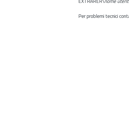
EXTRARER\
nome utent
Per problemi tecnici cont