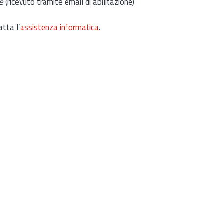
e
(ricevuto tramite email di abilitazione)
atta l’
assistenza informatica
.