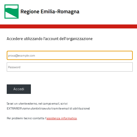
Accedere utilizzando l'account dell'organizzazione
Accedi
Se sei un utente esterno, nel campo email, scrivi
EXTRARER\
nome utente
(ricevuto tramite email di abilitazione)
Per problemi tecnici contatta l’
assistenza informatica
.