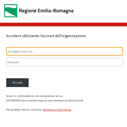
Accedere utilizzando l'account dell'organizzazione
Accedi
Se sei un utente esterno, nel campo email, scrivi
EXTRARER\
nome utente
(ricevuto tramite email di abilitazione)
Per problemi tecnici contatta l’
assistenza informatica
.