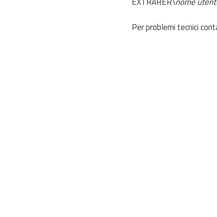
EXTRARER\
nome utent
Per problemi tecnici cont