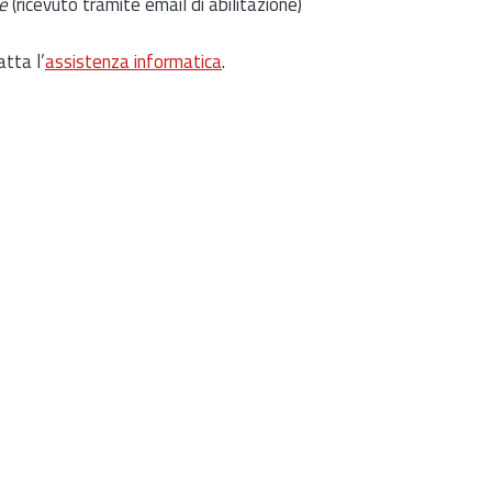
e
(ricevuto tramite email di abilitazione)
atta l’
assistenza informatica
.