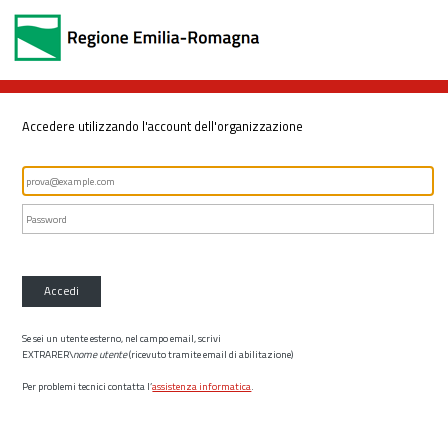
Accedere utilizzando l'account dell'organizzazione
Accedi
Se sei un utente esterno, nel campo email, scrivi
EXTRARER\
nome utente
(ricevuto tramite email di abilitazione)
Per problemi tecnici contatta l’
assistenza informatica
.