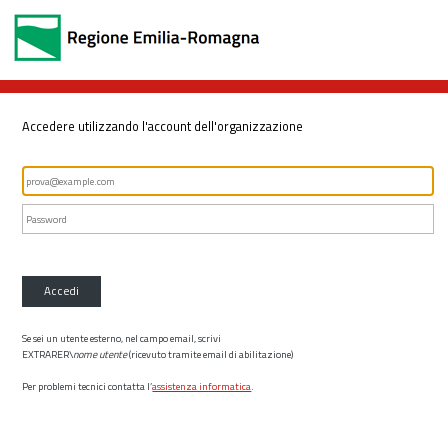
Accedere utilizzando l'account dell'organizzazione
Accedi
Se sei un utente esterno, nel campo email, scrivi
EXTRARER\
nome utente
(ricevuto tramite email di abilitazione)
Per problemi tecnici contatta l’
assistenza informatica
.