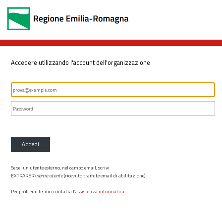
Accedere utilizzando l'account dell'organizzazione
Accedi
Se sei un utente esterno, nel campo email, scrivi
EXTRARER\
nome utente
(ricevuto tramite email di abilitazione)
Per problemi tecnici contatta l’
assistenza informatica
.