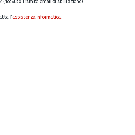
e
(ricevuto tramite email di abilitazione)
atta l’
assistenza informatica
.