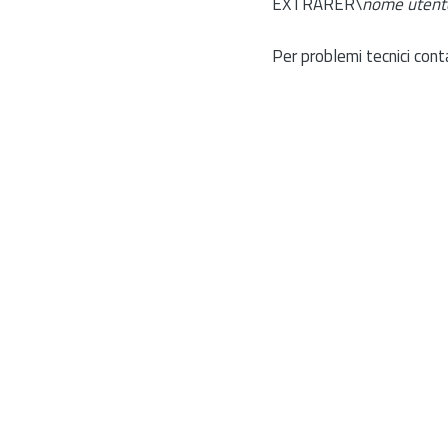
EXTRARER\
nome utent
Per problemi tecnici cont