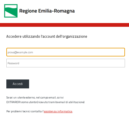
Accedere utilizzando l'account dell'organizzazione
Accedi
Se sei un utente esterno, nel campo email, scrivi
EXTRARER\
nome utente
(ricevuto tramite email di abilitazione)
Per problemi tecnici contatta l’
assistenza informatica
.