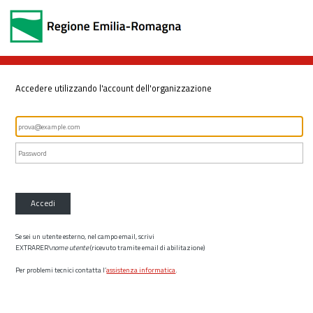
Accedere utilizzando l'account dell'organizzazione
Accedi
Se sei un utente esterno, nel campo email, scrivi
EXTRARER\
nome utente
(ricevuto tramite email di abilitazione)
Per problemi tecnici contatta l’
assistenza informatica
.