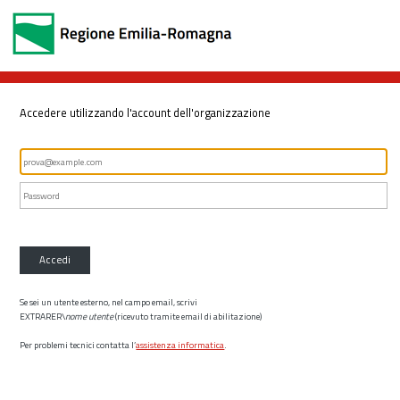
Accedere utilizzando l'account dell'organizzazione
Accedi
Se sei un utente esterno, nel campo email, scrivi
EXTRARER\
nome utente
(ricevuto tramite email di abilitazione)
Per problemi tecnici contatta l’
assistenza informatica
.