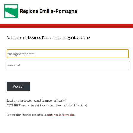
Accedere utilizzando l'account dell'organizzazione
Accedi
Se sei un utente esterno, nel campo email, scrivi
EXTRARER\
nome utente
(ricevuto tramite email di abilitazione)
Per problemi tecnici contatta l’
assistenza informatica
.